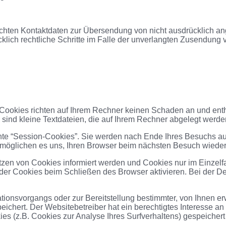
chten Kontaktdaten zur Übersendung von nicht ausdrücklich ang
cklich rechtliche Schritte im Falle der unverlangten Zusendung
 Cookies richten auf Ihrem Rechner keinen Schaden an und ent
s sind kleine Textdateien, die auf Ihrem Rechner abgelegt werde
te “Session-Cookies”. Sie werden nach Ende Ihres Besuchs aut
ermöglichen es uns, Ihren Browser beim nächsten Besuch wiede
tzen von Cookies informiert werden und Cookies nur im Einzelf
er Cookies beim Schließen des Browser aktivieren. Bei der Dea
onsvorgangs oder zur Bereitstellung bestimmter, von Ihnen erw
peichert. Der Websitebetreiber hat ein berechtigtes Interesse a
kies (z.B. Cookies zur Analyse Ihres Surfverhaltens) gespeiche