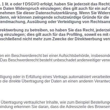
1 lit. e oder f DSGVO erfolgt, haben Sie jederzeit das Rech
Daten Widerspruch einzulegen; dies gilt auch für ein auf d
tnehmen Sie dieser Datenschutzerklärung. Wenn Sie Widersp
denn, wir können zwingende schutzwürdige Gründe für die 
Geltendmachung, Ausübung oder Verteidigung von Rechtsan
ektwerbung zu betreiben, so haben Sie das Recht, jederzei
nzulegen; dies gilt auch für das Profiling, soweit es mit
schließend nicht mehr zum Zwecke der Direktwerbung verw
n ein Beschwerderecht bei einer Aufsichtsbehörde, insbesonder
 Das Beschwerderecht besteht unbeschadet anderweitiger verwal
ligung oder in Erfüllung eines Vertrags automatisiert verarbeite
ie direkte Übertragung der Daten an einen anderen Verantwortl
Übertragung vertraulicher Inhalte, wie zum Beispiel Bestellung
ndung erkennen Sie daran, dass die Adresszeile des Browsers vo