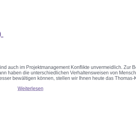
)
sind auch im Projektmanagement Konflikte unvermeidlich.
Zur
B
ann
haben
die unterschiedlichen Verhaltensweisen von Mensche
besser bewältigen
können,
stellen wir Ihnen heute das
Thomas-
Weiterlesen