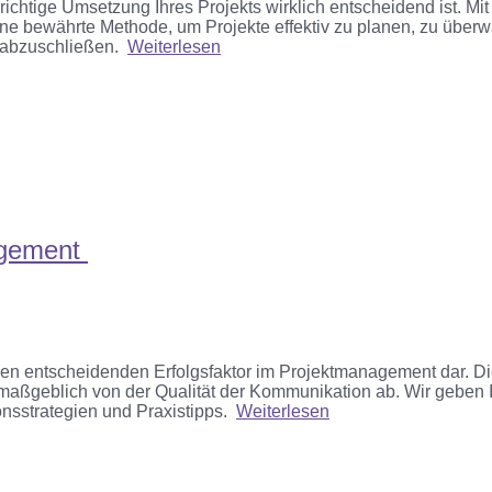
e richtige Umsetzung Ihres Projekts wirklich entscheidend ist
. Mit
ne bewährte Methode, um Projekte
effektiv zu planen,
zu
überw
abzuschließen.
Weiterlesen
agement
nen entscheidenden Erfolgsfaktor
im Projektmanagement dar. D
maßgeblich von der Qualität der Kommunikation ab. Wir
ge
ben
sstrategien und Praxistipps
.
Weiterlesen