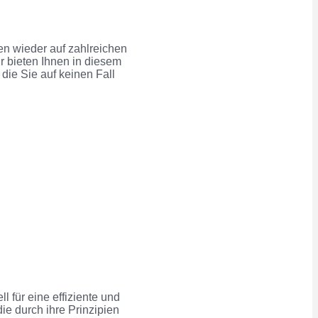
 wieder auf zahlreichen
 bieten Ihnen in diesem
die Sie auf keinen Fall
ll
für eine effiziente und
die durch
i
hre Prinzipien