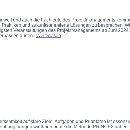
hr weit
und auch die Fachleute des Projektmanagements kommen
aktiken und zukunftsorientierte Lösungen zu besprechen. Wir
tigsten Veranstaltungen des Projektmanagements ab Juni 2024, 
erpassen dürfen.
Weiterlesen
rksamkeit auf klare Ziele, Aufgaben und Prior
itäten ist
essenzie
nhang bringen wir Ihnen heute
die
Methode
PRINCE
2
näher, 