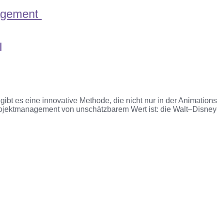
nagement
l
ibt es eine innovative Methode, die nicht nur in der Animation
rojektmanagement von unschätzbarem Wert ist
:
die Walt
–
Disney