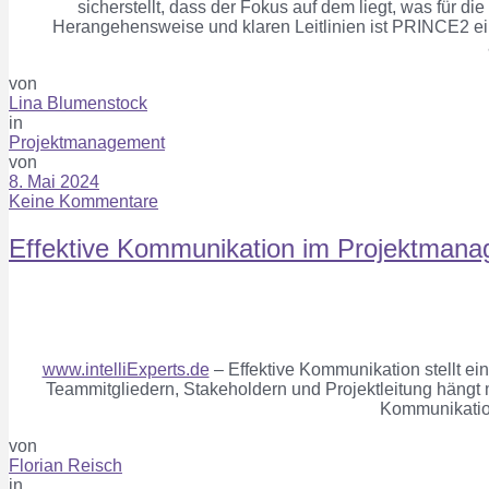
sicherstellt, dass der Fokus auf dem liegt, was
für di
Herangehensweise und klaren Leitlinien
ist
P
RINCE2
ei
von
Lina Blumenstock
in
Projektmanagement
von
8. Mai 2024
Keine Kommentare
Effektive Kommunikation im Projektman
www.intelliExperts.de
–
Effektive Kommunikation stellt ei
T
eammitgliedern, Stakeholdern und Projektleitung
hängt 
Kommunikation
von
Florian Reisch
in