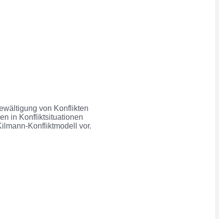
ewältigung
von Konflikten
n in Konfliktsituationen
Kilmann
-Konfliktmodell vor.