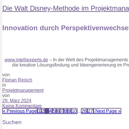
Die Walt Disney-Methode im Projektma
Innovation durch Perspektivenwechse
www.intelliexperts.de
– In der Welt des Projektmanagements g
die kreative Lösungsfindung und Ideengenerierung im P
von
Florian Reisch
in
Projektmanagement
von
29. März 2024
Keine Kommentare
« Previous Page
1
2
3
4
5
6
7
8
9
10
...
26
27
Next Page »
Suchen