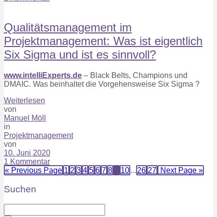
Qualitätsmanagement im
Projektmanagement: Was ist eigentlich
Six Sigma und ist es sinnvoll?
www.intelliExperts.de
– Black Belts, Champions und
DMAIC. Was beinhaltet die Vorgehensweise Six Sigma ?
Weiterlesen
von
Manuel Möll
in
Projektmanagement
von
10. Juni 2020
1 Kommentar
« Previous Page
1
2
3
4
5
6
7
8
9
10
...
26
27
Next Page »
Suchen